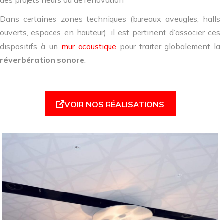
des projets neufs ou de rénovation
Dans certaines zones techniques (bureaux aveugles, halls
ouverts, espaces en hauteur), il est pertinent d’associer ces
dispositifs à un
mur acoustique
pour traiter globalement la
réverbération sonore
.
VOIR NOS RÉALISATIONS