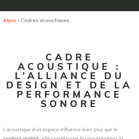
Alyos
»
Cadres acoustiques
CADRE
ACOUSTIQUE :
L’ALLIANCE DU
DESIGN ET DE LA
PERFORMANCE
SONORE
L’acoustique d’un espace influence bien plus que le
confort auditif
: elle conditionne la concentration, la