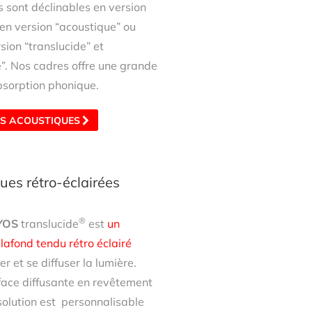
 sont déclinables en version
 en version “acoustique” ou
sion “translucide” et
e”. Nos cadres offre une grande
bsorption phonique.
S ACOUSTIQUES
dues rétro-éclairées
®
YOS
translucide
est
un
afond tendu rétro éclairé
r et se diffuser la lumière.
face diffusante en revêtement
solution est personnalisable