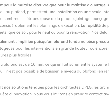
pour la maitrise d’œuvre que pour la maîtrise d’ouvrage.
A
ur ou au plafond, permettent
une installation en une seule int
e nombreuses étapes (pose de la plaque, jointage, ponçage e
 considérablement les plannings d’exécution.
La rapidité
de p
ets, que ce soit pour le neuf ou pour la rénovation. Nos délai
galement simplifiée puisqu’un plafond tendu ne pèse presqu
antageuse pour les interventions en grande hauteur ou encore d
ures plus fragiles.
au plafond est de 10 mm, ce qui en fait sûrement le système l
u’il n’est pas possible de baisser le niveau du plafond (en 
nt nos solutions tendues
pour les architectes DPLG, les archi
ête d’innovation. Nous vous invitons en prendre contact ave