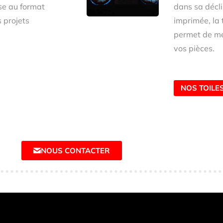
se au format
dans sa décli
 projets
imprimée, la 
permet de me
vos pièces.
NOS TOILE
NOUS CONTACTER