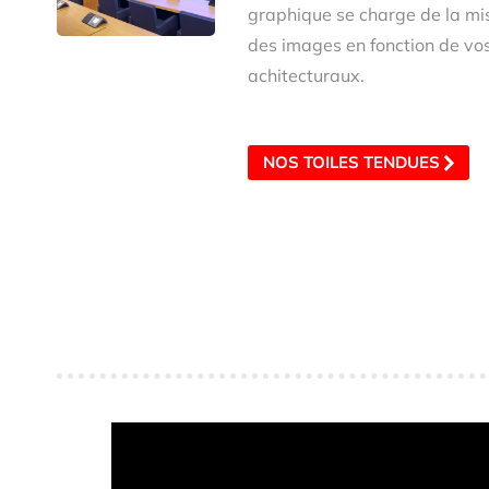
graphique se charge de la mi
des images en fonction de vos
achitecturaux.
NOS TOILES TENDUES