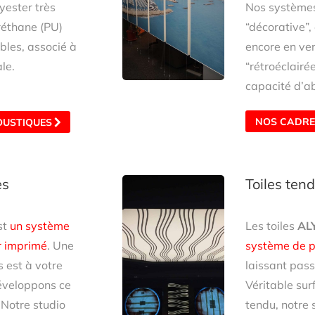
yester très
Nos systèmes
réthane (PU)
“décorative”,
bles, associé à
encore en ver
le.
“rétroéclairé
capacité d’a
NOS CADRE
OUSTIQUES
es
Toiles ten
st
un système
Les toiles
AL
r imprimé
. Une
système de pl
s est à votre
laissant passe
développons ce
Véritable sur
 Notre studio
tendu, notre 