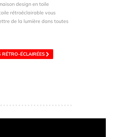
naison design en toile
toile rétroéclairable vous
ttre de la lumière dans toutes
S RÉTRO-ÉCLAIRÉES