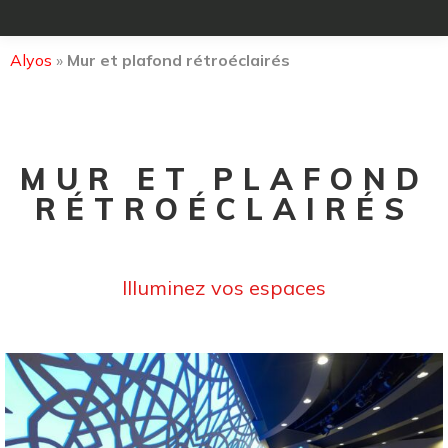
Alyos
»
Mur et plafond rétroéclairés
MUR ET PLAFOND
RÉTROÉCLAIRÉS
Illuminez vos espaces