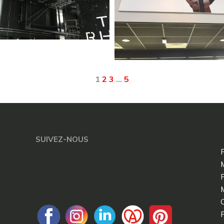
1
2
3
…
5
SUIVEZ-NOUS