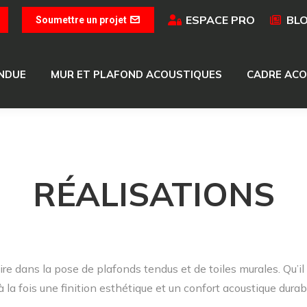
ESPACE PRO
BL
Soumettre un projet
ENDUE
MUR ET PLAFOND ACOUSTIQUES
CADRE ACO
ENDUE
MUR ET PLAFOND ACOUSTIQUES
CADRE ACO
RÉALISATIONS
ire dans la pose de plafonds tendus et de toiles murales. Qu’il 
 la fois une finition esthétique et un confort acoustique durab