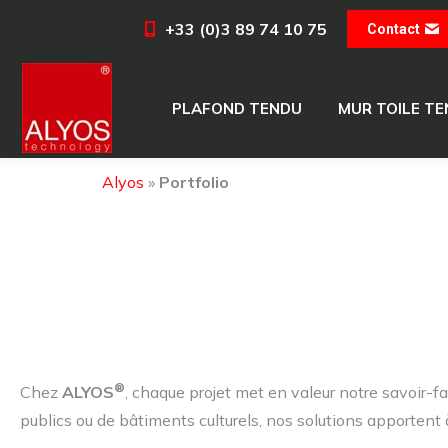
+33 (0)3 89 74 10 75
Contact
PLAFOND TENDU
MUR TOILE T
PLAFOND TENDU
MUR TOILE T
Alyos
»
Portfolio
®
Chez
ALYOS
, chaque projet met en valeur notre savoir-fa
publics ou de bâtiments culturels, nos solutions apportent à