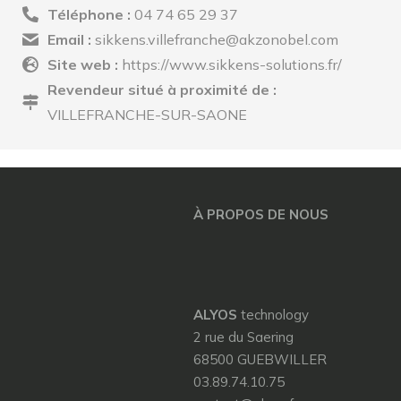
Téléphone :
04 74 65 29 37
Email :
sikkens.villefranche@akzonobel.com
Site web :
https://www.sikkens-solutions.fr/
Revendeur situé à proximité de :
VILLEFRANCHE-SUR-SAONE
À PROPOS DE NOUS
ALYOS
technology
2 rue du Saering
68500 GUEBWILLER
03.89.74.10.75