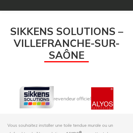
SIKKENS SOLUTIONS –
VILLEFRANCHE-SUR-
SAÔNE
revendeur officiel
Vous souhaitez installer une toile tendue murale ou un
®