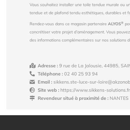
Vous souhaitez installer une toile tendue murale ou u
tendue et de plafond tendu esthétiques, durables et f
®
Rendez-vous dans ce magasin partenaire
ALYOS
pou
concrétiser votre projet d’aménagement. Vous pouve
des informations complémentaires sur nos solutions de
Adresse :
9 rue de La Jalousie, 44985, S
Téléphone :
02 40 25 93 94
Email :
sikkens.ste-luce-sur-loire@akzono
Site web :
https://www.sikkens-solutions.fr
Revendeur situé à proximité de :
NANTES