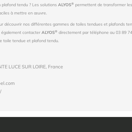
®
n plafond tendu ? Les solutions
ALYOS
permettent de transformer les
aciles à mettre en œuvre.
r découvrir nos différentes gammes de toiles tendues et plafonds tend
®
z également contacter
ALYOS
directement par téléphone au 03 89 74
 toile tendue et plafond tendu.
AINTE LUCE SUR LOIRE, France
bel.com
/