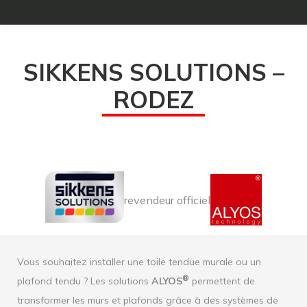
SIKKENS SOLUTIONS –
RODEZ
revendeur officiel
Vous souhaitez installer une toile tendue murale ou un
®
plafond tendu ? Les solutions
ALYOS
permettent de
transformer les murs et plafonds grâce à des systèmes de