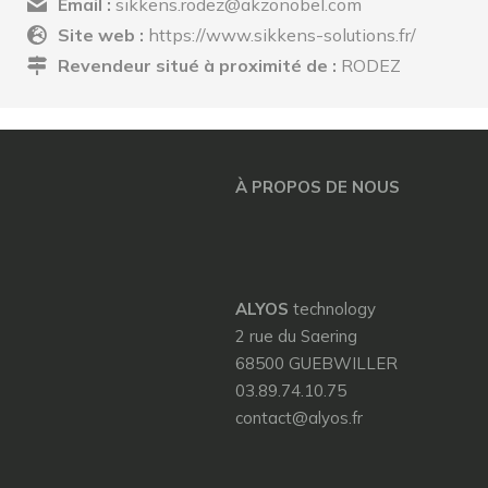
Email :
sikkens.rodez@akzonobel.com
Site web :
https://www.sikkens-solutions.fr/
Revendeur situé à proximité de :
RODEZ
À PROPOS DE NOUS
ALYOS
technology
2 rue du Saering
68500 GUEBWILLER
03.89.74.10.75
contact@alyos.fr