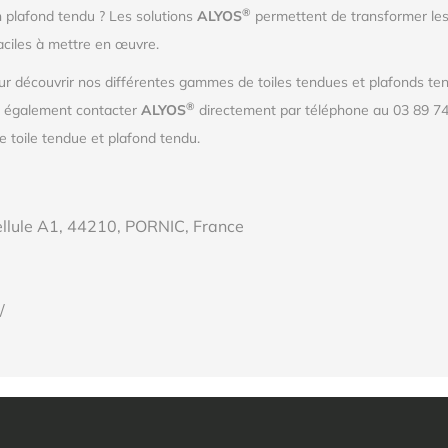
®
n plafond tendu ? Les solutions
ALYOS
permettent de transformer les
aciles à mettre en œuvre.
r découvrir nos différentes gammes de toiles tendues et plafonds tend
®
z également contacter
ALYOS
directement par téléphone au 03 89 74
 toile tendue et plafond tendu.
ellule A1, 44210, PORNIC, France
/