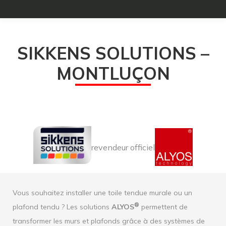
SIKKENS SOLUTIONS –
MONTLUÇON
revendeur officiel
Vous souhaitez installer une toile tendue murale ou un
®
plafond tendu ? Les solutions
ALYOS
permettent de
transformer les murs et plafonds grâce à des systèmes de