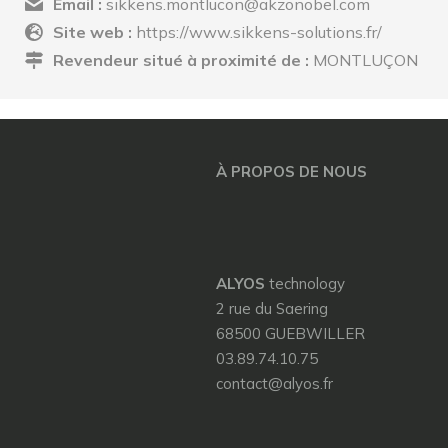
Email :
sikkens.montlucon@akzonobel.com
Site web :
https://www.sikkens-solutions.fr/
Revendeur situé à proximité de :
MONTLUÇON
À PROPOS DE NOUS
ALYOS
technology
2 rue du Saering
68500 GUEBWILLER
03.89.74.10.75
contact@alyos.fr