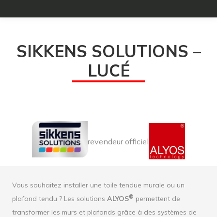
SIKKENS SOLUTIONS –
LUCÉ
revendeur officiel
Vous souhaitez installer une toile tendue murale ou un
®
plafond tendu ? Les solutions
ALYOS
permettent de
transformer les murs et plafonds grâce à des systèmes de