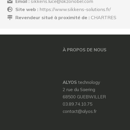
Email :
sikkens.luce@akzonobel.com
Site web :
https://www.sikkens-solutions.fr/
Revendeur situé à proximité de :
CHARTRES
À PROPOS DE NOUS
ALYOS
technology
2 rue du Saering
68500 GUEBWILLER
03.89.74.10.75
contact@alyos.fr