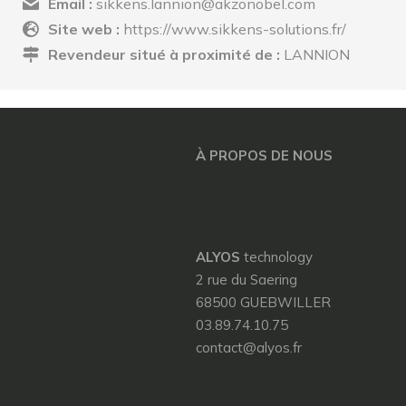
Email :
sikkens.lannion@akzonobel.com
Site web :
https://www.sikkens-solutions.fr/
Revendeur situé à proximité de :
LANNION
À PROPOS DE NOUS
ALYOS
technology
2 rue du Saering
68500 GUEBWILLER
03.89.74.10.75
contact@alyos.fr