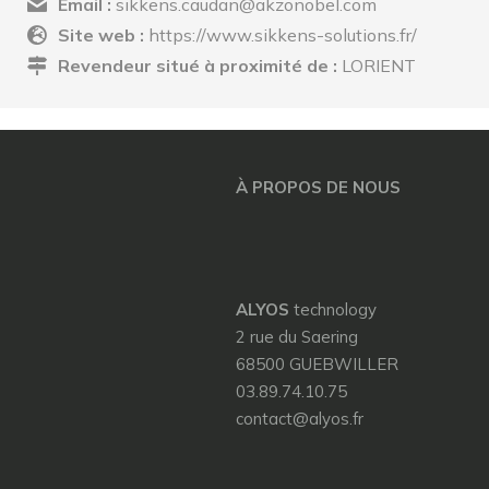
Email :
sikkens.caudan@akzonobel.com
Site web :
https://www.sikkens-solutions.fr/
Revendeur situé à proximité de :
LORIENT
À PROPOS DE NOUS
ALYOS
technology
2 rue du Saering
68500 GUEBWILLER
03.89.74.10.75
contact@alyos.fr