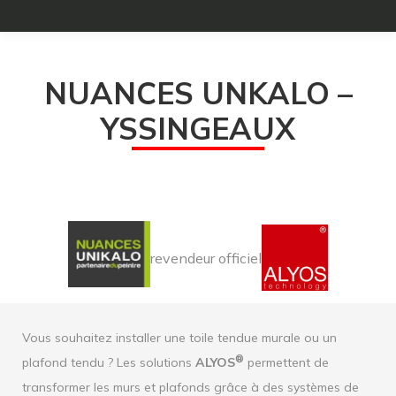
NUANCES UNKALO –
YSSINGEAUX
revendeur officiel
Vous souhaitez installer une toile tendue murale ou un
®
plafond tendu ? Les solutions
ALYOS
permettent de
transformer les murs et plafonds grâce à des systèmes de