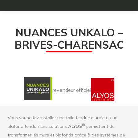
NUANCES UNKALO –
BRIVES-CHARENSAC
revendeur officiel
Vous souhaitez installer une toile tendue murale ou un
®
plafond tendu ? Les solutions
ALYOS
permettent de
transformer les murs et plafonds grâce à des systèmes de