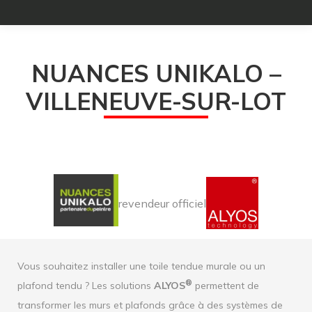
NUANCES UNIKALO –
VILLENEUVE-SUR-LOT
revendeur officiel
Vous souhaitez installer une toile tendue murale ou un
®
plafond tendu ? Les solutions
ALYOS
permettent de
transformer les murs et plafonds grâce à des systèmes de