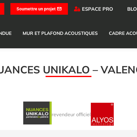
ESPACE PRO
BL
Soumettre un projet
ENDUE
MUR ET PLAFOND ACOUSTIQUES
CADRE ACO
UANCES UNIKALO – VALEN
revendeur officiel