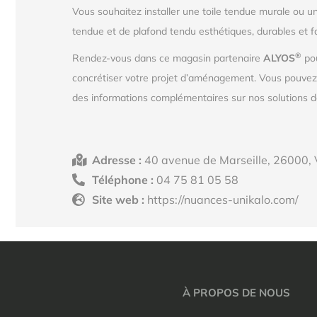
Vous souhaitez installer une toile tendue murale ou u
tendue et de plafond tendu esthétiques, durables et f
®
Rendez-vous dans ce magasin partenaire
ALYOS
pou
concrétiser votre projet d’aménagement. Vous pouve
des informations complémentaires sur nos solutions de
Adresse :
40 avenue de Marseille, 26000,
Téléphone :
04 75 81 05 58
Site web :
https://nuances-unikalo.com/
À PROPOS DE NOUS