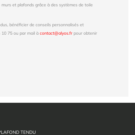
 murs et plafonds grâce à des systèmes de toile
us, bénéficier de conseils personnalisés et
 10 75 ou par mail à
contact@alyos.fr
pour obtenir
PLAFOND TENDU