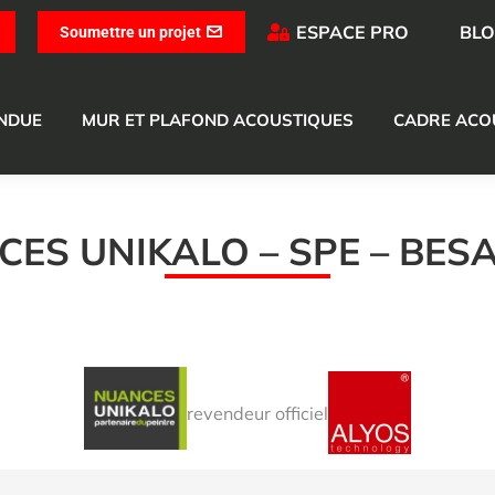
ESPACE PRO
BL
Soumettre un projet
ENDUE
MUR ET PLAFOND ACOUSTIQUES
CADRE ACO
ES UNIKALO – SPE – BE
revendeur officiel