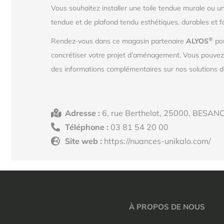
Vous souhaitez installer une toile tendue murale ou u
tendue et de plafond tendu esthétiques, durables et f
®
Rendez-vous dans ce magasin partenaire
ALYOS
pou
concrétiser votre projet d’aménagement. Vous pouve
des informations complémentaires sur nos solutions de
Adresse :
6, rue Berthelot, 25000, BESAN
Téléphone :
03 81 54 20 00
Site web :
https://nuances-unikalo.com/
À PROPOS DE NOUS