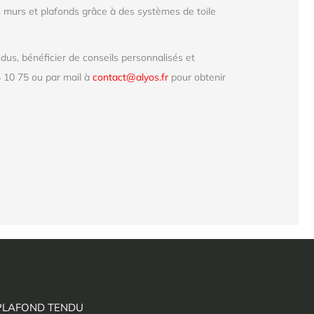
 murs et plafonds grâce à des systèmes de toile
us, bénéficier de conseils personnalisés et
 10 75 ou par mail à
contact@alyos.fr
pour obtenir
PLAFOND TENDU