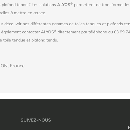
®
n plafond tendu ? Les solutions
ALYOS
permettent de transformer les
aciles à mettre en œuvre.
r découvrir nos différentes gammes de toiles tendues et plafonds tend
®
z également contacter
ALYOS
directement par téléphone au 03 89 74
 toile tendue et plafond tendu.
CON, France
SUIVEZ-NOUS