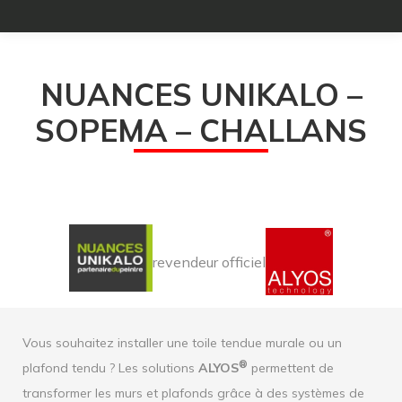
NUANCES UNIKALO –
SOPEMA – CHALLANS
revendeur officiel
Vous souhaitez installer une toile tendue murale ou un
®
plafond tendu ? Les solutions
ALYOS
permettent de
transformer les murs et plafonds grâce à des systèmes de