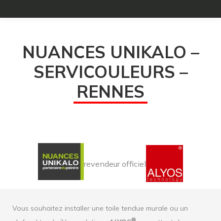
NUANCES UNIKALO –
SERVICOULEURS –
RENNES
revendeur officiel
Vous souhaitez installer une toile tendue murale ou un
®