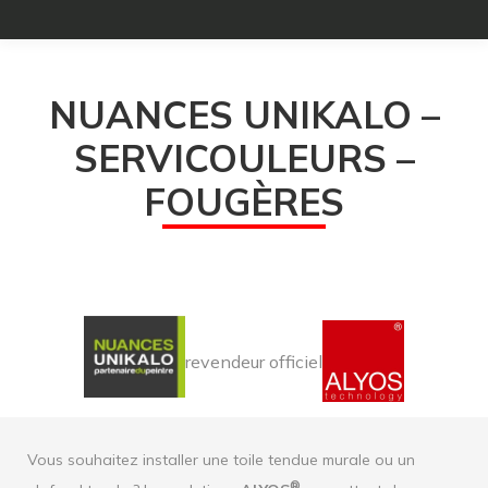
NUANCES UNIKALO –
SERVICOULEURS –
FOUGÈRES
revendeur officiel
Vous souhaitez installer une toile tendue murale ou un
®