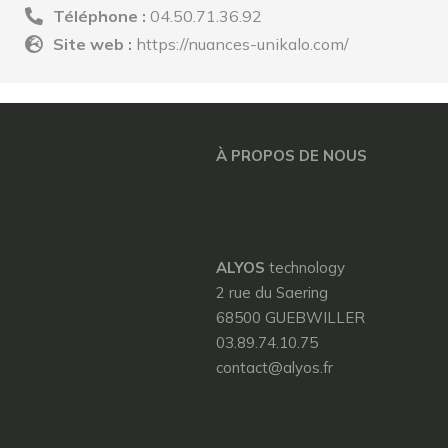
Téléphone :
04.50.71.36.92
Site web :
https://nuances-unikalo.com/
À PROPOS DE NOUS
ALYOS
technology
2 rue du Saering
68500 GUEBWILLER
03.89.74.10.75
contact@alyos.fr