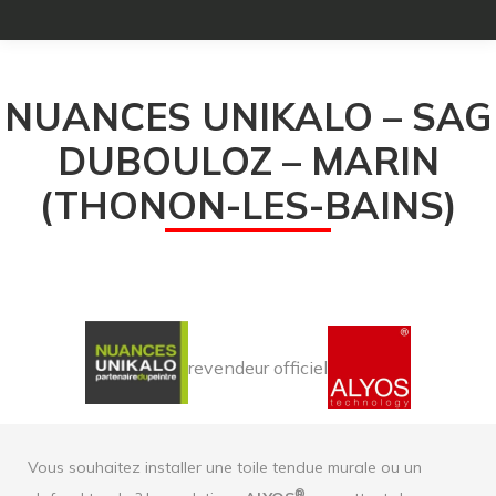
NUANCES UNIKALO – SAG
DUBOULOZ – MARIN
(THONON-LES-BAINS)
revendeur officiel
Vous souhaitez installer une toile tendue murale ou un
®