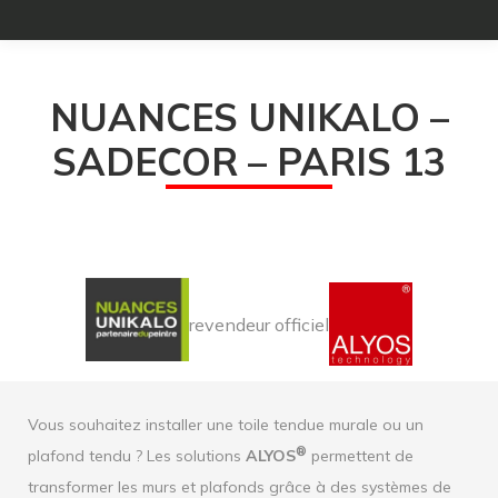
NUANCES UNIKALO –
SADECOR – PARIS 13
revendeur officiel
Vous souhaitez installer une toile tendue murale ou un
®
plafond tendu ? Les solutions
ALYOS
permettent de
transformer les murs et plafonds grâce à des systèmes de