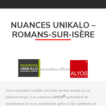
NUANCES UNIKALO –
ROMANS-SUR-ISÈRE
revendeur officiel
Vous souhaitez installer une toile tendue murale ou un
®
plafond tendu ? Les solutions
ALYOS
permettent de
transformer les murs et plafonds grâce à des systèmes de