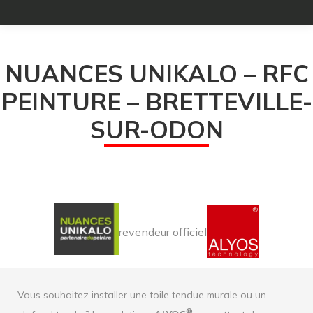
NUANCES UNIKALO – RFC
PEINTURE – BRETTEVILLE-
SUR-ODON
revendeur officiel
Vous souhaitez installer une toile tendue murale ou un
®