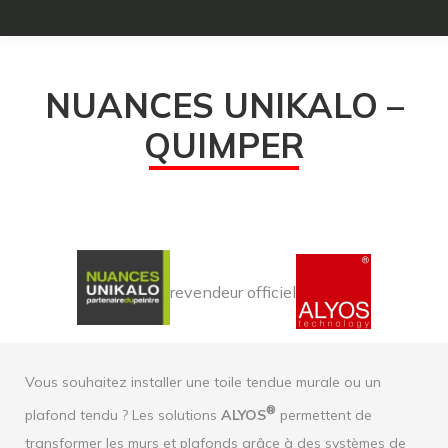
NUANCES UNIKALO –
QUIMPER
revendeur officiel
Vous souhaitez installer une toile tendue murale ou un
®
plafond tendu ? Les solutions
ALYOS
permettent de
transformer les murs et plafonds grâce à des systèmes de