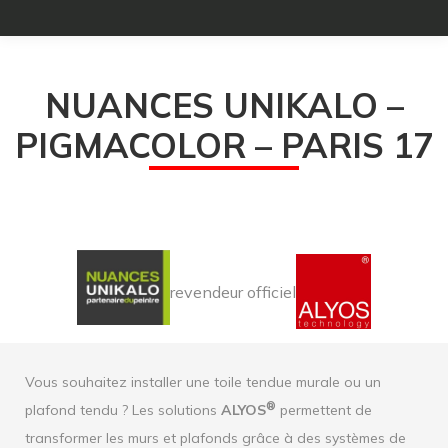
NUANCES UNIKALO –
PIGMACOLOR – PARIS 17
revendeur officiel
Vous souhaitez installer une toile tendue murale ou un
®
plafond tendu ? Les solutions
ALYOS
permettent de
transformer les murs et plafonds grâce à des systèmes de