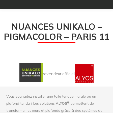
NUANCES UNIKALO –
PIGMACOLOR – PARIS 11
revendeur officiel
Vous souhaitez installer une toile tendue murale ou un
®
plafond tendu ? Les solutions
ALYOS
permettent de
transformer les murs et plafonds grâce à des systèmes de