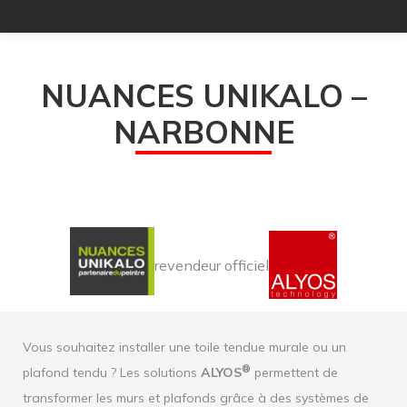
NUANCES UNIKALO –
NARBONNE
revendeur officiel
Vous souhaitez installer une toile tendue murale ou un
®
plafond tendu ? Les solutions
ALYOS
permettent de
transformer les murs et plafonds grâce à des systèmes de