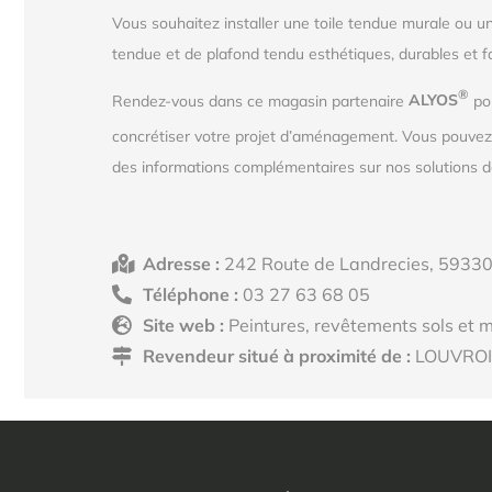
Vous souhaitez installer une toile tendue murale ou u
tendue et de plafond tendu esthétiques, durables et f
®
Rendez-vous dans ce magasin partenaire
ALYOS
pou
concrétiser votre projet d’aménagement. Vous pouve
des informations complémentaires sur nos solutions de
Adresse :
242 Route de Landrecies, 593
Téléphone :
03 27 63 68 05
Site web :
Peintures, revêtements sols et m
Revendeur situé à proximité de :
LOUVROI