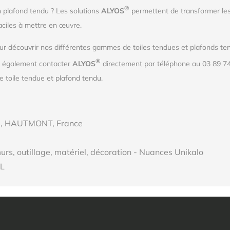
®
n plafond tendu ? Les solutions
ALYOS
permettent de transformer les
aciles à mettre en œuvre.
r découvrir nos différentes gammes de toiles tendues et plafonds tend
®
z également contacter
ALYOS
directement par téléphone au 03 89 74
 toile tendue et plafond tendu.
30, HAUTMONT, France
urs, outillage, matériel, décoration - Nuances Unikalo
L