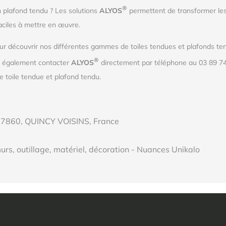
®
n plafond tendu ? Les solutions
ALYOS
permettent de transformer les
aciles à mettre en œuvre.
r découvrir nos différentes gammes de toiles tendues et plafonds tend
®
z également contacter
ALYOS
directement par téléphone au 03 89 74
 toile tendue et plafond tendu.
77860, QUINCY VOISINS, France
urs, outillage, matériel, décoration - Nuances Unikalo