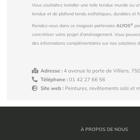
Vous souhaitez installer une toile tendue murale ou u
tendue et de plafond tendu esthétiques, durables et f
®
Rendez-vous dans ce magasin partenaire
ALYOS
pou
concrétiser votre projet d’aménagement. Vous pouve
des informations complémentaires sur nos solutions de
Adresse :
4 avenue la porte de Villiers, 7
Téléphone :
01 42 27 66 56
Site web :
Peintures, revêtements sols et m
À PROPOS DE NOUS