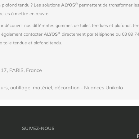
®
n plafond tendu ? Les solutions
ALYOS
permettent de transformer les
aciles à mettre en œuvre.
r découvrir nos différentes gammes de toiles tendues et plafonds tend
®
z également contacter
ALYOS
directement par téléphone au 03 89 74
 toile tendue et plafond tendu.
5017, PARIS, France
urs, outillage, matériel, décoration - Nuances Unikalo
SUIVEZ-NOUS