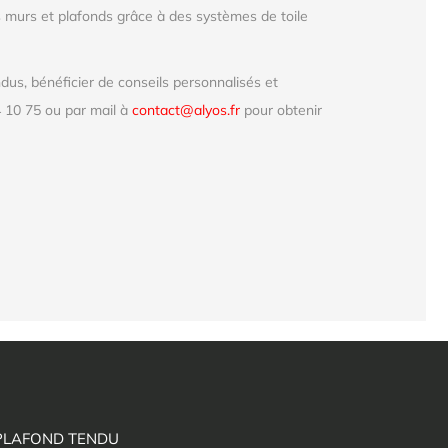
 murs et plafonds grâce à des systèmes de toile
us, bénéficier de conseils personnalisés et
 10 75 ou par mail à
contact@alyos.fr
pour obtenir
PLAFOND TENDU