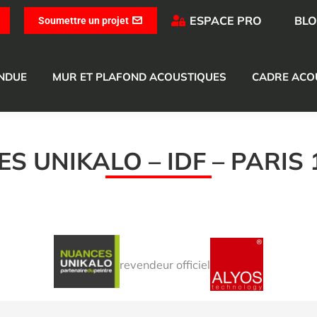
ESPACE PRO
BL
Soumettre un projet
ENDUE
MUR ET PLAFOND ACOUSTIQUES
CADRE ACO
S UNIKALO – IDF – PARIS 1
revendeur officiel