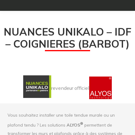
NUANCES UNIKALO – IDF
– COIGNIERES (BARBOT)
revendeur officiel
Vous souhaitez installer une toile tendue murale ou un
®
plafond tendu ? Les solutions
ALYOS
permettent de
transformer les murs et plafonds grâce à des systèmes de