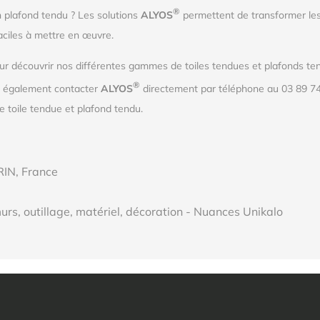
®
n plafond tendu ? Les solutions
ALYOS
permettent de transformer les
aciles à mettre en œuvre.
r découvrir nos différentes gammes de toiles tendues et plafonds tend
®
z également contacter
ALYOS
directement par téléphone au 03 89 74
 toile tendue et plafond tendu.
RIN, France
urs, outillage, matériel, décoration - Nuances Unikalo