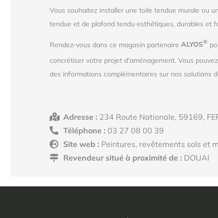
Vous souhaitez installer une toile tendue murale ou u
tendue et de plafond tendu esthétiques, durables et f
®
Rendez-vous dans ce magasin partenaire
ALYOS
pou
concrétiser votre projet d’aménagement. Vous pouve
des informations complémentaires sur nos solutions de
Adresse :
234 Route Nationale, 59169, FE
Téléphone :
03 27 08 00 39
Site web :
Peintures, revêtements sols et m
Revendeur situé à proximité de :
DOUAI