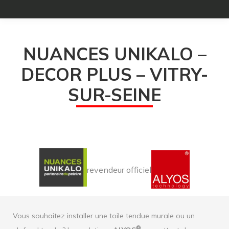
NUANCES UNIKALO –
DECOR PLUS – VITRY-
SUR-SEINE
revendeur officiel
Vous souhaitez installer une toile tendue murale ou un
®