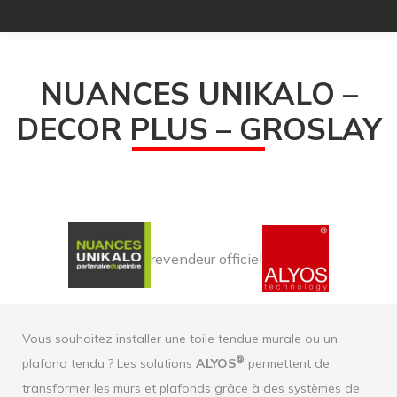
NUANCES UNIKALO –
DECOR PLUS – GROSLAY
revendeur officiel
Vous souhaitez installer une toile tendue murale ou un
®
plafond tendu ? Les solutions
ALYOS
permettent de
transformer les murs et plafonds grâce à des systèmes de