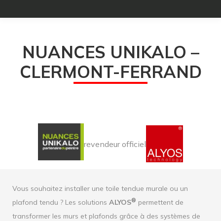
NUANCES UNIKALO –
CLERMONT-FERRAND
revendeur officiel
Vous souhaitez installer une toile tendue murale ou un
®
plafond tendu ? Les solutions
ALYOS
permettent de
transformer les murs et plafonds grâce à des systèmes de