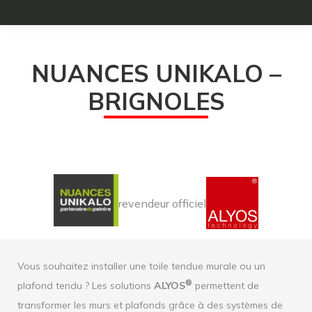
NUANCES UNIKALO –
BRIGNOLES
revendeur officiel
Vous souhaitez installer une toile tendue murale ou un
®
plafond tendu ? Les solutions
ALYOS
permettent de
transformer les murs et plafonds grâce à des systèmes de