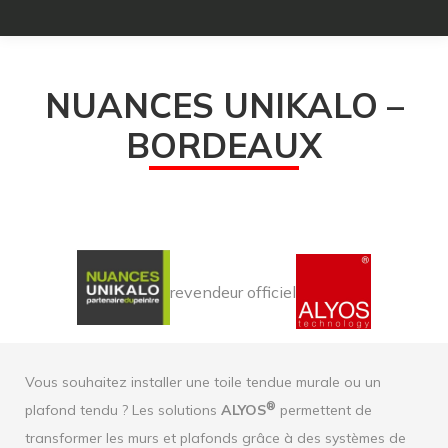
NUANCES UNIKALO –
BORDEAUX
revendeur officiel
Vous souhaitez installer une toile tendue murale ou un
®
plafond tendu ? Les solutions
ALYOS
permettent de
transformer les murs et plafonds grâce à des systèmes de