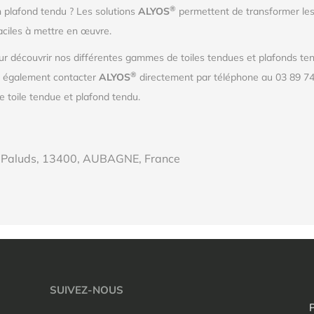
®
n plafond tendu ? Les solutions
ALYOS
permettent de transformer les
aciles à mettre en œuvre.
r découvrir nos différentes gammes de toiles tendues et plafonds tend
®
z également contacter
ALYOS
directement par téléphone au 03 89 74
 toile tendue et plafond tendu.
s Paluds, 13400, AUBAGNE, France
SUIVEZ-NOUS