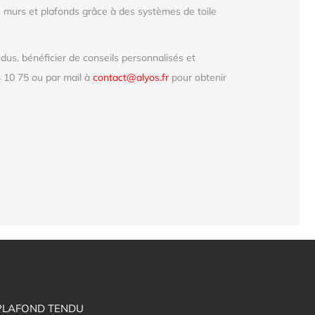
 murs et plafonds grâce à des systèmes de toile
us, bénéficier de conseils personnalisés et
 10 75 ou par mail à
contact@alyos.fr
pour obtenir
PLAFOND TENDU