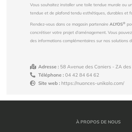
Vous souhaitez installer une toile tendue murale ou u
tendue et de plafond tendu esthétiques, durables et f
®
Rendez-vous dans ce magasin partenaire
ALYOS
pou
concrétiser votre projet d’aménagement. Vous pouve
des informations complémentaires sur nos solutions de
Adresse :
58 Avenue des Caniers - ZA de
Téléphone :
04 42 84 64 62
Site web :
https://nuances-unikalo.com/
À PROPOS DE NOUS