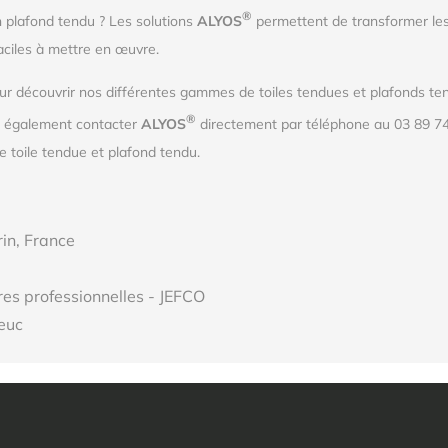
®
n plafond tendu ? Les solutions
ALYOS
permettent de transformer les
aciles à mettre en œuvre.
r découvrir nos différentes gammes de toiles tendues et plafonds tend
®
z également contacter
ALYOS
directement par téléphone au 03 89 74
 toile tendue et plafond tendu.
rin, France
res professionnelles - JEFCO
euc