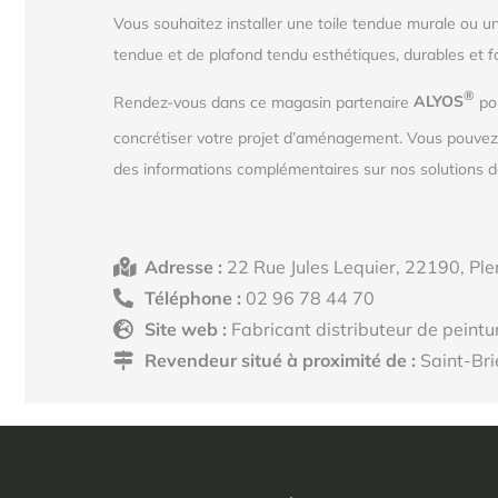
Vous souhaitez installer une toile tendue murale ou u
tendue et de plafond tendu esthétiques, durables et f
®
Rendez-vous dans ce magasin partenaire
ALYOS
pou
concrétiser votre projet d’aménagement. Vous pouve
des informations complémentaires sur nos solutions de
Adresse :
22 Rue Jules Lequier, 22190, Ple
Téléphone :
02 96 78 44 70
Site web :
Fabricant distributeur de peintu
Revendeur situé à proximité de :
Saint-Bri