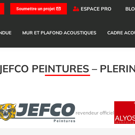
ESPACE PRO
BL
Soumettre un projet
ENDUE
MUR ET PLAFOND ACOUSTIQUES
CADRE ACO
JEFCO PEINTURES – PLERI
revendeur officiel