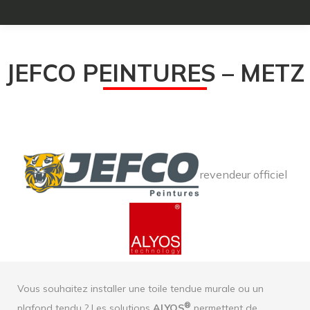
JEFCO PEINTURES – METZ
revendeur officiel
Vous souhaitez installer une toile tendue murale ou un
®
plafond tendu ? Les solutions
ALYOS
permettent de