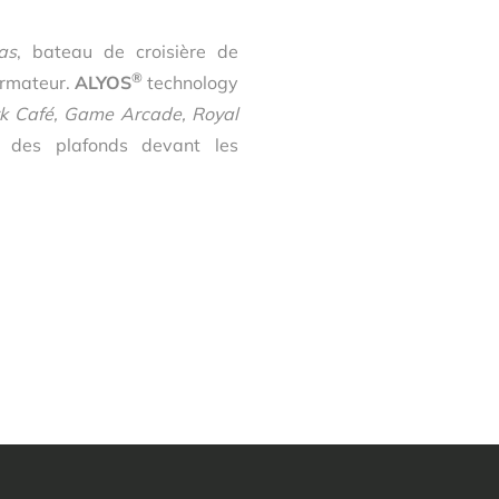
as
, bateau de croisière de
®
armateur.
ALYOS
technology
k Café, Game Arcade, Royal
 des plafonds devant les