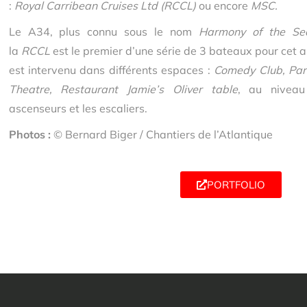
:
Royal Carribean Cruises Ltd (RCCL)
ou encore
MSC.
Le A34, plus connu sous le nom
Harmony of the Se
la
RCCL
est le premier d’une série de 3 bateaux pour cet 
est intervenu dans différents espaces :
Comedy Club, Par
Theatre, Restaurant Jamie’s Oliver table
, au niveau
ascenseurs et les escaliers.
Photos :
© Bernard Biger / Chantiers de l’Atlantique
PORTFOLIO